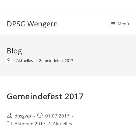
Zum
Inhalt
springen
DPSG Wengern
Menü
Blog
>
Aktuelles
>
Gemeindefest 2017
Gemeindefest 2017
Beitrags-
Beitrag
dpsgwp
01.07.2017
Autor:
veröffentlicht:
Beitrags-
Aktionen 2017
/
Aktuelles
Kategorie: