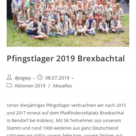
Pfingstlager 2019 Brexbachtal
Beitrags-
Beitrag
dpsgwp
08.07.2019
Autor:
veröffentlicht:
Beitrags-
Aktionen 2019
/
Aktuelles
Kategorie:
Unser diesjähriges Pfingstlager verbrachten wir nach 2015
und 2017 erneut auf dem Pfadfinderzeltplatz Brexbachtal
in Bendorf bei Koblenz. Mit 58 Teilnehmer aus unserem
Stamm und rund 1000 weiteren aus ganz Deutschland
schlugen wir dafür unsere Zelte bzw. unsere Zechen auf,