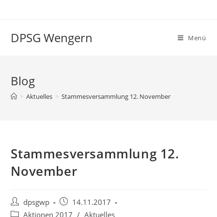
Zum
Inhalt
springen
DPSG Wengern
Menü
Blog
>
Aktuelles
>
Stammesversammlung 12. November
Stammesversammlung 12.
November
Beitrags-
Beitrag
dpsgwp
14.11.2017
Autor:
veröffentlicht:
Beitrags-
Aktionen 2017
/
Aktuelles