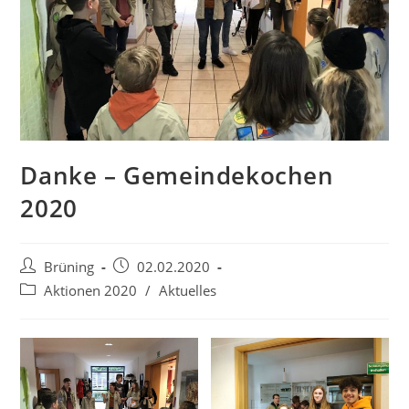
Danke – Gemeindekochen
2020
Beitrags-
Beitrag
Brüning
02.02.2020
Autor:
veröffentlicht:
Beitrags-
Aktionen 2020
/
Aktuelles
Kategorie: