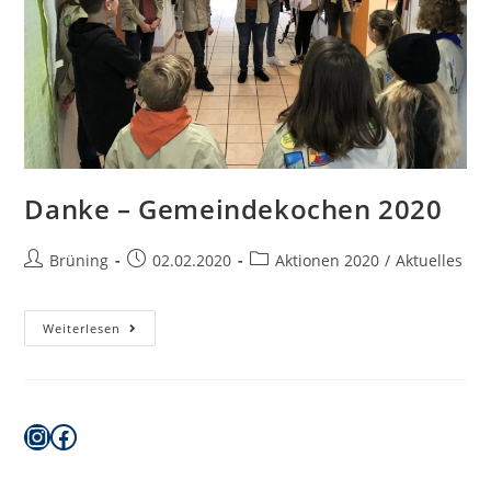
Danke – Gemeindekochen 2020
Beitrags-
Beitrag
Beitrags-
Brüning
02.02.2020
Aktionen 2020
/
Aktuelles
Autor:
veröffentlicht:
Kategorie:
Danke
Weiterlesen
–
Gemeindekochen
2020
Instagram
Facebook